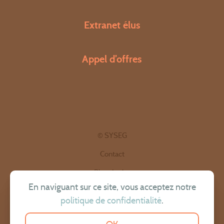
Extranet élus
Appel d’offres
© SYSEG
Contact
Plan du site
En naviguant sur ce site, vous acceptez notre
Politique de confidentialité
politique de confidentialité
.
Mentions légales