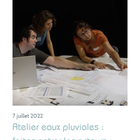
Actualités
Contact
Extranet élus
Appel d’offres
Régler une facture
7 juillet 2022
Appel d’urgence : 0 969 323 458
Atelier eaux pluviales :