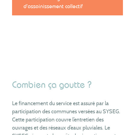
Equipe
d’assainissement collectif
Partenaires
Téléchargements
Formulaire de contrôle en cas de vente
Formulaires de branchement
Assainissement collectif
Assainissement non collectif
Rejets non domestiques (entreprises)
Combien ça goutte ?
Comités syndicaux
RPQS
Le financement du service est assuré par la
Rapports d’activité
participation des communes versées au SYSEG.
Organisation du service
Cette participation couvre l’entretien des
ouvrages et des réseaux d’eaux pluviales. Le
FAQ