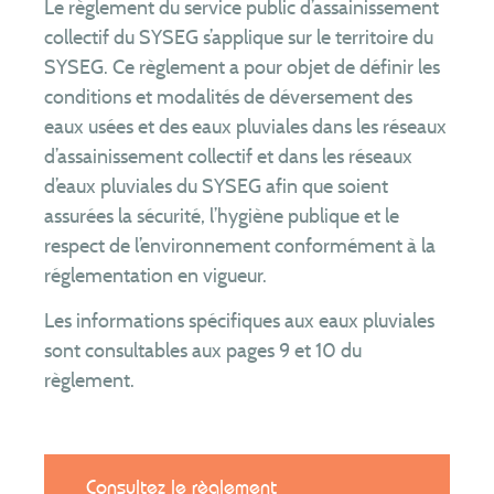
Le règlement du service public d’assainissement
Les tarifs
collectif du SYSEG s’applique sur le territoire du
SYSEG. Ce règlement a pour objet de définir les
Assainissement
non collectif
conditions et modalités de déversement des
Je suis contrôlé
eaux usées et des eaux pluviales dans les réseaux
Je fais construire
d’assainissement collectif et dans les réseaux
Je réhabilite
d’eaux pluviales du SYSEG afin que soient
Je vends ou j’achète
assurées la sécurité, l’hygiène publique et le
respect de l’environnement conformément à la
J’entretiens mon installation
réglementation en vigueur.
Je vidange ma piscine
Les informations spécifiques aux eaux pluviales
Le SYSEG
sont consultables aux pages 9 et 10 du
Nous connaître
règlement.
Territoire
Patrimoine
Compétences
Consultez le règlement