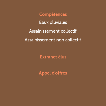
Actualités
Compétences
Eaux pluviales
Assainissement collectif
Assainissement non collectif
Contact
Extranet élus
Extranet élus
Appel d’offres
Appel d’offres
Régler une facture
Appel d’urgence : 0 969 323 458