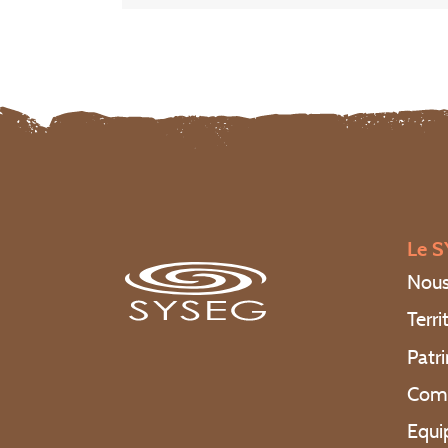
Le 
Nous
Terri
Patr
Com
Equi