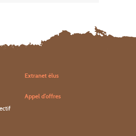
Extranet élus
Appel d’offres
ectif