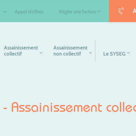
A
Appel d’offres
Régler une facture
Assainissement
Assainissement
collectif
non collectif
Le SYSEG
- Assainissement collec