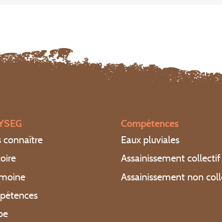
SYSEG
Compétences
 connaître
Eaux pluviales
toire
Assainissement collectif
imoine
Assainissement non coll
pétences
pe