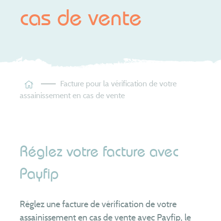
Les tarifs
cas de vente
Assainissement
non collectif
Je suis contrôlé
Je fais construire
Je réhabilite
Facture pour la vérification de votre
Je vends ou j’achète
assainissement en cas de vente
J’entretiens mon installation
Je vidange ma piscine
Le SYSEG
Réglez votre facture avec
Nous connaître
Payfip
Territoire
Patrimoine
Réglez une facture de vérification de votre
Compétences
assainissement en cas de vente avec Payfip, le