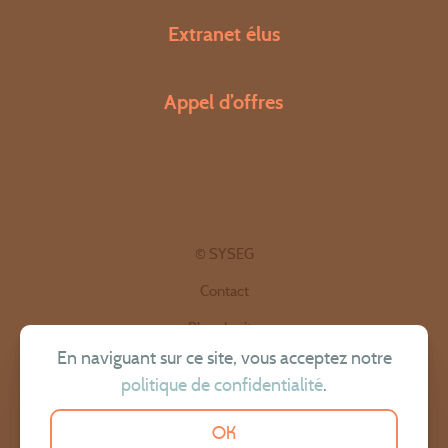
Extranet élus
Appel d’offres
© SYSEG
Contact
Plan du site
En naviguant sur ce site, vous acceptez notre
Politique de confidentialité
politique de confidentialité
.
Mentions légales
OK
Site réalisé par OmahaBeach.fr