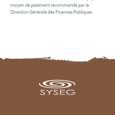
Equipe
moyen de paiement recommandé par la
Direction Générale des Finances Publiques.
Partenaires
Téléchargements
Formulaire de contrôle en cas de vente
Formulaires de branchement
Assainissement collectif
Assainissement non collectif
Rejets non domestiques (entreprises)
Comités syndicaux
RPQS
Rapports d’activité
Organisation du service
FAQ