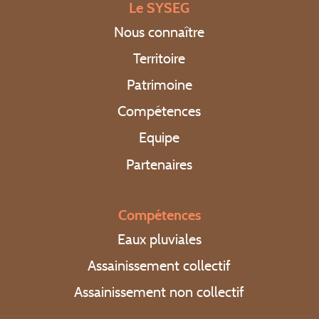
Le SYSEG
Actualités
Nous connaître
Territoire
Patrimoine
Compétences
Contact
Equipe
Partenaires
Extranet élus
Appel d’offres
Compétences
Régler une facture
Eaux pluviales
Assainissement collectif
Appel d’urgence : 0 969 323 458
Assainissement non collectif