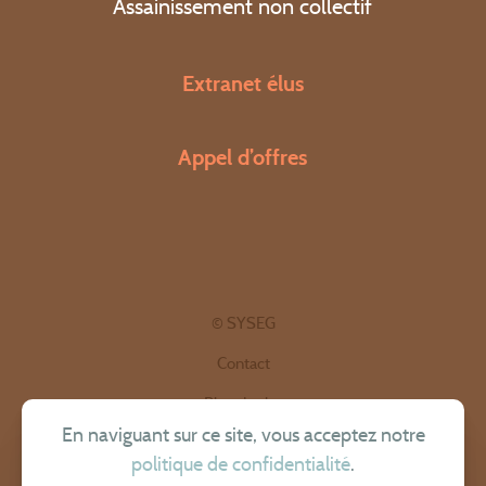
Assainissement non collectif
Extranet élus
Appel d’offres
© SYSEG
Contact
Plan du site
En naviguant sur ce site, vous acceptez notre
Politique de confidentialité
politique de confidentialité
.
Mentions légales