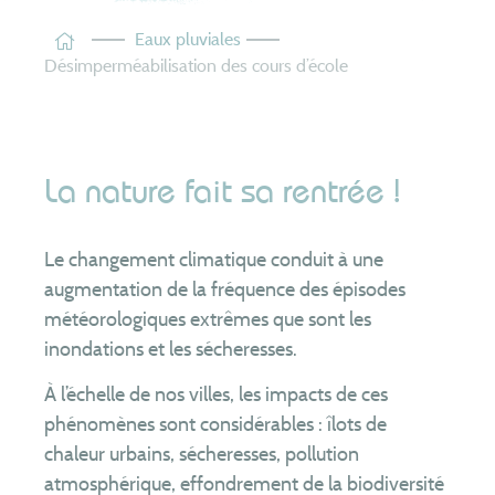
Les tarifs
Eaux pluviales
Désimperméabilisation des cours d’école
Assainissement
non collectif
Je suis contrôlé
Je fais construire
Je réhabilite
La nature fait sa rentrée !
Je vends ou j’achète
J’entretiens mon installation
Le changement climatique conduit à une
Je vidange ma piscine
augmentation de la fréquence des épisodes
météorologiques extrêmes que sont les
Le SYSEG
inondations et les sécheresses.
Nous connaître
À l’échelle de nos villes, les impacts de ces
Territoire
phénomènes sont considérables : îlots de
Patrimoine
chaleur urbains, sécheresses, pollution
Compétences
atmosphérique, effondrement de la biodiversité