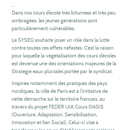
…
Equipe
Dans nos cours d’école très bitumées et très peu
Partenaires
ombragées, les jeunes générations sont
Téléchargements
particulièrement vulnérables.
Formulaire de contrôle en cas de vente
Le SYSEG souhaite jouer un rôle dans la lutte
Formulaires de branchement
contre toutes ces effets néfastes. C’est la raison
pour laquelle la végétalisation des cours d’écoles
Assainissement collectif
est devenue une des orientations majeures de la
Assainissement non collectif
Stratégie eaux pluviales portée par le syndicat.
Rejets non domestiques (entreprises)
Inspirée notamment des pratiques des pays
Comités syndicaux
nordiques, la ville de Paris est à l’initiative de
RPQS
cette démarche sur le territoire français, au
Rapports d’activité
travers du projet FEDER UIA Cours OASIS
Organisation du service
(Ouverture, Adaptation, Sensibilisation,
Innovation et lien Social). Celui-ci vise à
FAQ