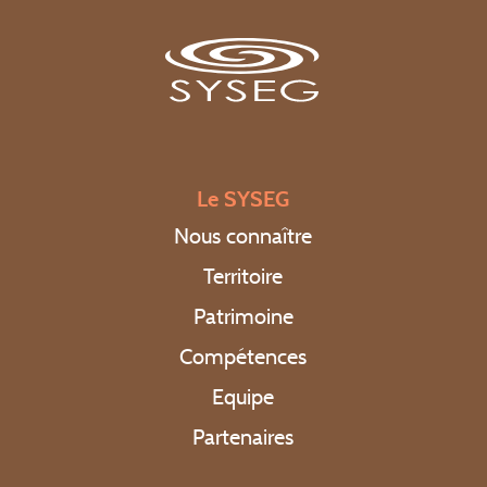
Equipe
Partenaires
Téléchargements
Formulaire de contrôle en cas de vente
Formulaires de branchement
Le SYSEG
Assainissement collectif
Nous connaître
Assainissement non collectif
Territoire
Rejets non domestiques (entreprises)
Comités syndicaux
Patrimoine
RPQS
Compétences
Rapports d’activité
Equipe
Organisation du service
Partenaires
FAQ