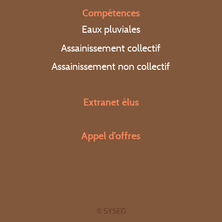
Actualités
Compétences
Eaux pluviales
Assainissement collectif
Assainissement non collectif
Contact
Extranet élus
Extranet élus
Appel d’offres
Appel d’offres
Régler une facture
Appel d’urgence : 0 969 323 458
© SYSEG