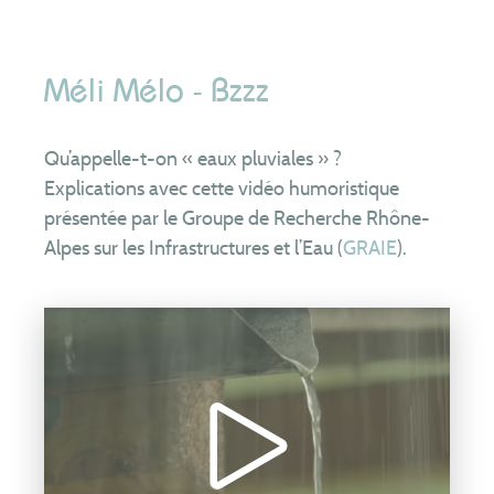
Les tarifs
Assainissement
non collectif
Méli Mélo - Bzzz
Je suis contrôlé
Je fais construire
Qu’appelle-t-on « eaux pluviales » ?
Je réhabilite
Explications avec cette vidéo humoristique
Je vends ou j’achète
présentée par le
Groupe de Recherche Rhône-
Alpes sur les Infrastructures et l’Eau (
GRAIE
).
J’entretiens mon installation
Je vidange ma piscine
Le SYSEG
Nous connaître
Territoire
Patrimoine
Compétences