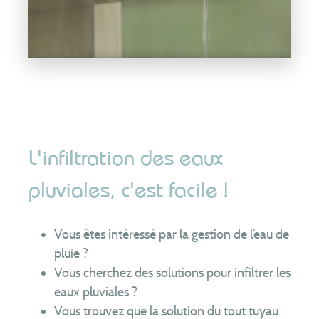
Equipe
Partenaires
Téléchargements
Formulaire de contrôle en cas de vente
Formulaires de branchement
Assainissement collectif
L'infiltration des eaux
Assainissement non collectif
Rejets non domestiques (entreprises)
pluviales, c'est facile !
Comités syndicaux
RPQS
Vous êtes intéressé par la gestion de l’eau de
Rapports d’activité
pluie ?
Organisation du service
Vous cherchez des solutions pour infiltrer les
eaux pluviales ?
FAQ
Vous trouvez que la solution du tout tuyau