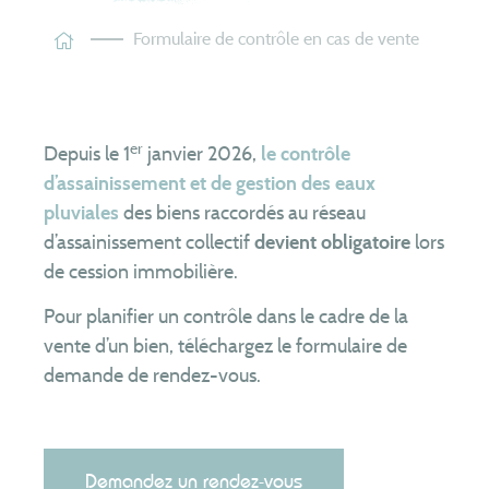
Les tarifs
Formulaire de contrôle en cas de vente
Assainissement
non collectif
Je suis contrôlé
Je fais construire
er
Depuis le 1
janvier 2026,
le contrôle
Je réhabilite
d’assainissement et de gestion des eaux
Je vends ou j’achète
pluviales
des biens raccordés au réseau
d’assainissement collectif
devient obligatoire
lors
J’entretiens mon installation
de cession immobilière.
Je vidange ma piscine
Pour planifier un contrôle dans le cadre de la
Le SYSEG
vente d’un bien, téléchargez le formulaire de
Nous connaître
demande de rendez-vous.
Territoire
Patrimoine
Compétences
Demandez un rendez-vous