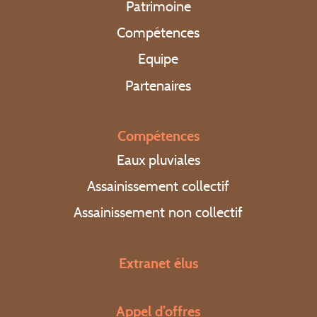
Patrimoine
Actualités
Compétences
Equipe
Partenaires
Contact
Compétences
Eaux pluviales
Extranet élus
Assainissement collectif
Appel d’offres
Assainissement non collectif
Régler une facture
Extranet élus
Appel d’urgence : 0 969 323 458
Appel d’offres