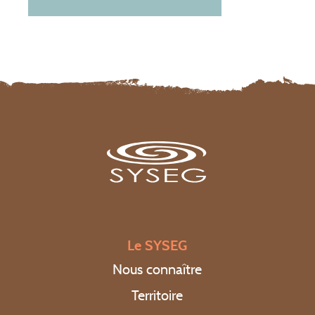
Equipe
Partenaires
Téléchargements
Formulaire de contrôle en cas de vente
Formulaires de branchement
Assainissement collectif
Assainissement non collectif
Rejets non domestiques (entreprises)
Comités syndicaux
RPQS
Le SYSEG
Rapports d’activité
Nous connaître
Organisation du service
Territoire
FAQ