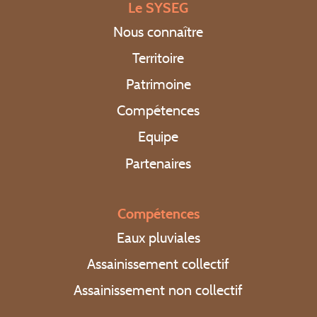
Le SYSEG
Actualités
Nous connaître
Territoire
Patrimoine
Compétences
Contact
Equipe
Partenaires
Extranet élus
Appel d’offres
Compétences
Régler une facture
Eaux pluviales
Assainissement collectif
Appel d’urgence : 0 969 323 458
Assainissement non collectif