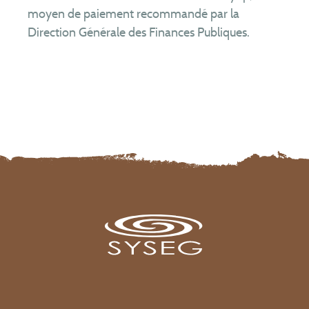
Equipe
moyen de paiement recommandé par la
Direction Générale des Finances Publiques.
Partenaires
Téléchargements
Formulaire de contrôle en cas de vente
Formulaires de branchement
Assainissement collectif
Assainissement non collectif
Rejets non domestiques (entreprises)
Comités syndicaux
RPQS
Rapports d’activité
Organisation du service
FAQ