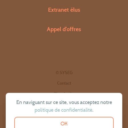
Extranet élus
Appel d’offres
© SYSEG
Contact
Plan du site
En naviguant sur ce site, vous acceptez notre
Politique de confidentialité
politique de confidentialité
.
Mentions légales
OK
Site réalisé par OmahaBeach.fr