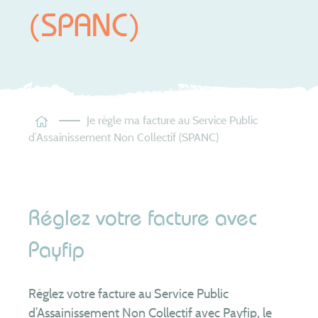
Les tarifs
(SPANC)
Assainissement
non collectif
Je suis contrôlé
Je fais construire
Je réhabilite
Je règle ma facture au Service Public
Je vends ou j’achète
d’Assainissement Non Collectif (SPANC)
J’entretiens mon installation
Je vidange ma piscine
Le SYSEG
Réglez votre facture avec
Nous connaître
Payfip
Territoire
Patrimoine
Réglez votre facture au Service Public
Compétences
d’Assainissement Non Collectif avec Payfip, le