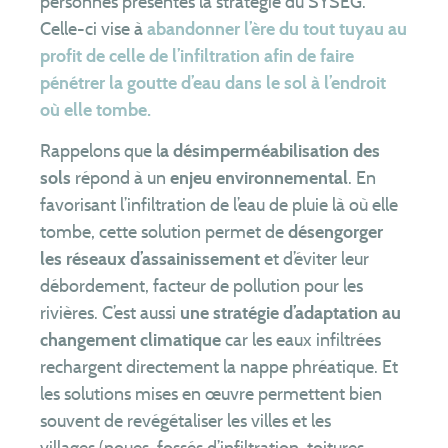
personnes présentes la stratégie du SYSEG.
Equipe
Celle-ci vise à
abandonner l’ère du tout tuyau au
Partenaires
profit de celle de l’infiltration afin de faire
pénétrer la goutte d’eau dans le sol à l’endroit
Téléchargements
où elle tombe.
Formulaire de contrôle en cas de vente
Rappelons que l
a désimperméabilisation des
Formulaires de branchement
sols
répond à un
enjeu environnemental
. En
Assainissement collectif
favorisant l’infiltration de l’eau de pluie là où elle
Assainissement non collectif
tombe, cette solution permet de
désengorger
Rejets non domestiques (entreprises)
les réseaux d’assainissement
et d’éviter leur
débordement, facteur de pollution pour les
Comités syndicaux
rivières. C’est aussi
une stratégie d’adaptation au
RPQS
changement climatique
car les eaux infiltrées
Rapports d’activité
rechargent directement la nappe phréatique. Et
Organisation du service
les solutions mises en œuvre permettent bien
souvent de revégétaliser les villes et les
FAQ
villages (noues, fossés d’infiltration, toitures