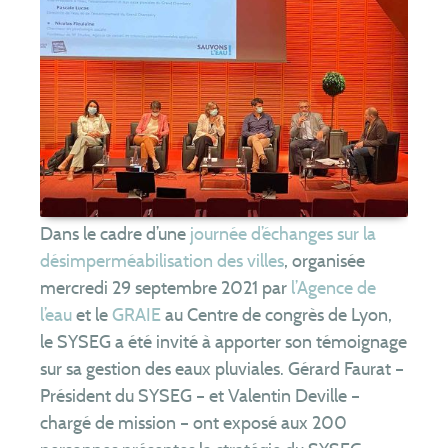
Les tarifs
Assainissement
non collectif
Je suis contrôlé
Je fais construire
Je réhabilite
Je vends ou j’achète
J’entretiens mon installation
Dans le cadre d’une
journée d’échanges sur la
Je vidange ma piscine
désimperméabilisation des villes
, organisée
mercredi 29 septembre 2021 par
l’Agence de
Le SYSEG
l’eau
et le
GRAIE
au Centre de congrès de Lyon,
Nous connaître
le SYSEG a été invité à apporter son témoignage
sur sa gestion des eaux pluviales. Gérard Faurat –
Territoire
Président du SYSEG – et Valentin Deville –
Patrimoine
chargé de mission – ont exposé aux 200
Compétences