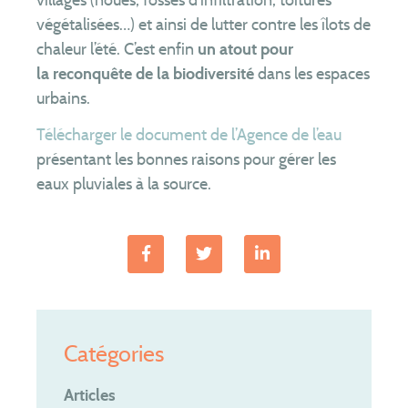
Actualités
végétalisées…) et ainsi de lutter contre les îlots de
chaleur l’été. C’est enfin
un atout pour
la reconquête de la biodiversité
dans les espaces
urbains.
Télécharger le document de l’Agence de l’eau
présentant les bonnes raisons pour gérer les
Contact
eaux pluviales à la source.
Extranet élus
Appel d’offres
Régler une facture
Appel d’urgence : 0 969 323 458
Catégories
Articles