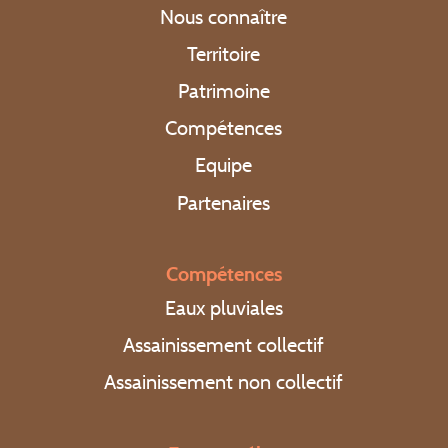
Nous connaître
Equipe
Partenaires
Territoire
Patrimoine
Téléchargements
Compétences
Formulaire de contrôle en cas de vente
Equipe
Formulaires de branchement
Assainissement collectif
Partenaires
Assainissement non collectif
Rejets non domestiques (entreprises)
Compétences
Comités syndicaux
Eaux pluviales
RPQS
Assainissement collectif
Rapports d’activité
Assainissement non collectif
Organisation du service
FAQ