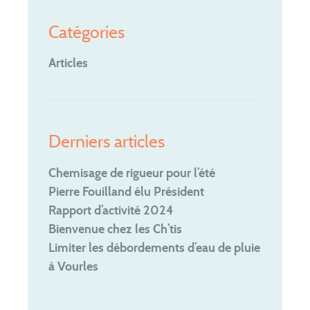
Les tarifs
Catégories
Assainissement
non collectif
Articles
Je suis contrôlé
Je fais construire
Je réhabilite
Je vends ou j’achète
Derniers articles
J’entretiens mon installation
Chemisage de rigueur pour l’été
Je vidange ma piscine
Pierre Fouilland élu Président
Rapport d’activité 2024
Le SYSEG
Bienvenue chez les Ch’tis
Nous connaître
Limiter les débordements d’eau de pluie
Territoire
à Vourles
Patrimoine
Compétences