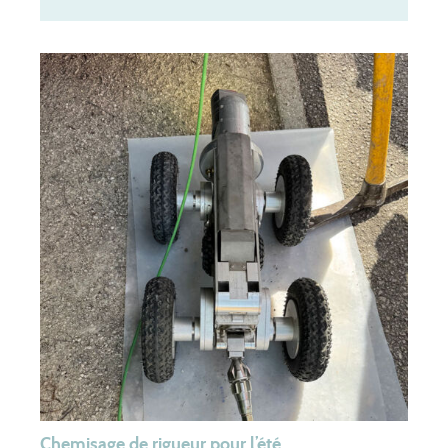
Equipe
Partenaires
Téléchargements
Formulaire de contrôle en cas de vente
Formulaires de branchement
Assainissement collectif
Assainissement non collectif
Rejets non domestiques (entreprises)
Comités syndicaux
RPQS
Rapports d’activité
Organisation du service
FAQ
Chemisage de rigueur pour l’été