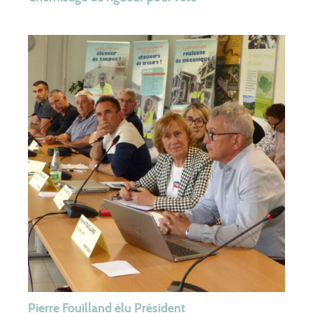
Actualités
Contact
Extranet élus
Appel d’offres
Régler une facture
Appel d’urgence : 0 969 323 458
Pierre Fouilland élu Président